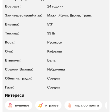
Возраст:
24 години
Заинтересиран/-а за:
Мажи, Жени, Двојки, Транс
Висина:
5'3"
Тежина:
99 lb
Коса:
Русокоси
Очи:
Кафеави
Етникум:
Бела
Срамни Влакна:
Избричена
Обем на гради:
Средни
Газе:
Средни
Интереси
пушење
играње
игра со прсти