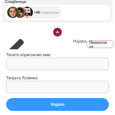
+6K
Следбеници
+6K
следбеници
Најава
Приклучи
се
Твоето корисничко име:
Твојата Лозинка:
Најава