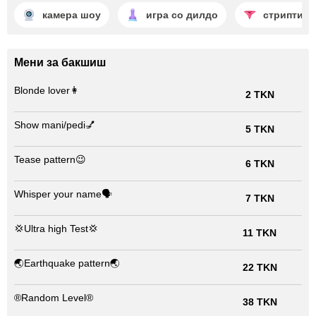
камера шоу
игра со дилдо
стриптиз
Мени за бакшиш
Blonde lover👩
2 TKN
Show mani/pedi💅
5 TKN
Tease pattern😉
6 TKN
Whisper your name🗣️
7 TKN
💢Ultra high Test💢
11 TKN
🌏Earthquake pattern🌏
22 TKN
®Random Level®
38 TKN