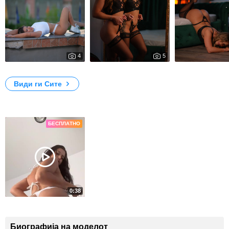
4
5
592
578
Tell me your secret, i ll tell you mine😁
Take a seat and enjoy the view
Sweet enough to te
Види ги Сите
Видеа
БЕСПЛАТНО
0:38
3553
Tease you
Биографија на моделот