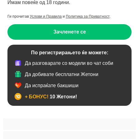
Имам повеќе од 18 години.
Ги прочитав
Услови и Правила
и
Политика за Приватност
.
Зачленете се
По регистрирањето ќе можете:
Да разговарате со модели во чат соби
Да добивате бесплатни Жетони
Да испраќате бакшиши
+ БОНУС!
10 Жетони!
BBW
Азијски