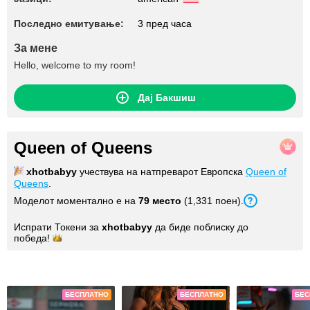
Последно емитување:
3 пред часа
За мене
Hello, welcome to my room!
Дај Бакшиш
Queen of Queens
xhotbabyy
учествува на натпреварот Европска
Queen of
Queens
.
Моделот моментално е на
79 место
(1,331 поен).
Испрати Токени за
xhotbabyy
да биде поблиску до
победа!
Слики
БЕСПЛАТНО
БЕСПЛАТНО
БЕС