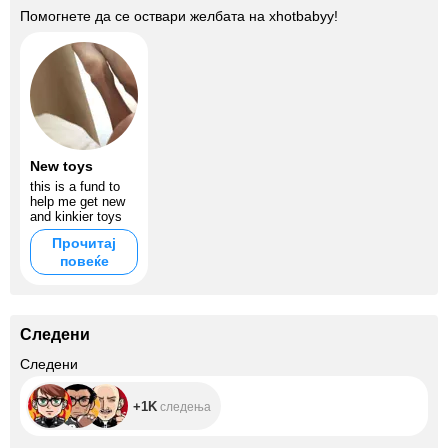
Помогнете да се оствари желбата на
xhotbabyy
!
New toys
this is a fund to
help me get new
and kinkier toys
Прочитај
повеќе
Следени
+1K
Следени
+1K
следења