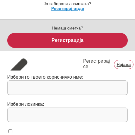
Ја заборави лозинката?
Ресетирај овде
Немаш сметка?
Регистрација
Регистрирај
Најава
се
Избери го твоето корисничко име:
Избери лозинка: