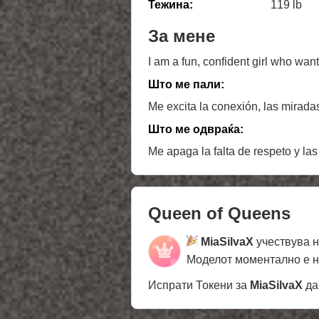
Тежина:
119 lb
За мене
I am a fun, confident girl who wan
Што ме пали:
Me excita la conexión, las mirada
Што ме одвраќа:
Me apaga la falta de respeto y la
Queen of Queens
MiaSilvaX
учествува 
Моделот моментално е 
Испрати Токени за
MiaSilvaX
да