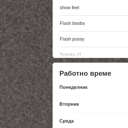
show feet
Flash boobs
Flash pussy
Spanks x3
Работно време
Понеделник
Вторник
Среда