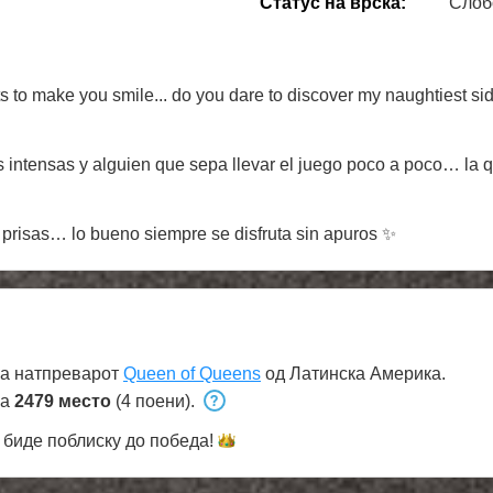
Статус на врска:
Слоб
ts to make you smile... do you dare to discover my naughtiest si
s intensas y alguien que sepa llevar el juego poco a poco… la q
s prisas… lo bueno siempre se disfruta sin apuros ✨
на натпреварот
Queen of Queens
од Латинска Америка.
на
2479 место
(4 поени).
 биде поблиску до
победа!