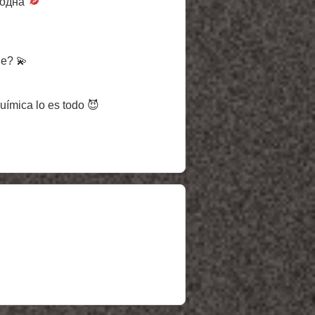
одна
de? 💫
uímica lo es todo 😈