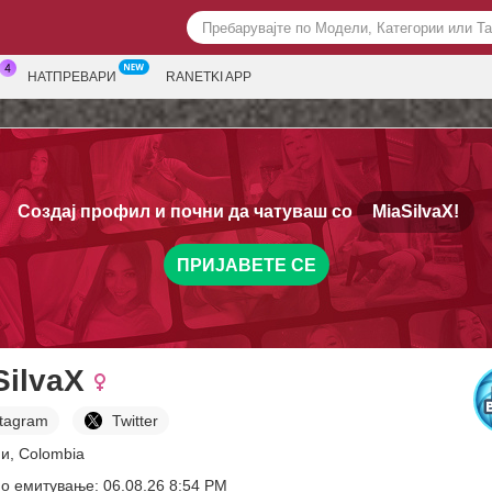
НАТПРЕВАРИ
RANETKI APP
Создај профил и почни да чатуваш со
MiaSilvaX!
ПРИЈАВЕТЕ СЕ
SilvaX
stagram
Twitter
и, Colombia
о емитување: 06.08.26 8:54 PM