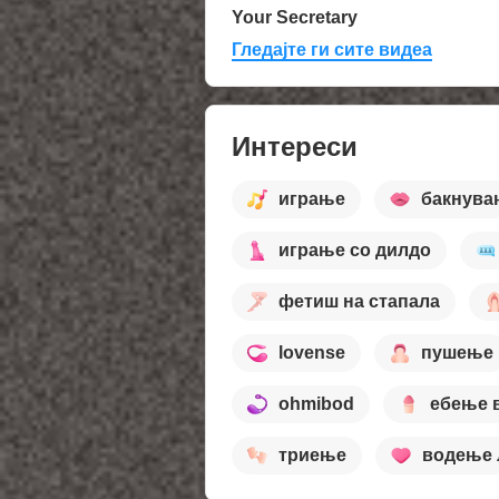
Your Secretary
Гледајте ги сите видеа
Интереси
играње
бакнува
играње со дилдо
фетиш на стапала
lovense
пушење
ohmibod
ебење в
триење
водење