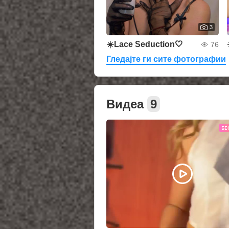
3
☀️Lace Seduction🤍
76
Гледајте ги сите фотографии
Видеа
9
БЕ