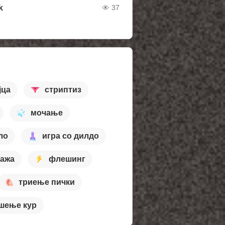
k
37
јца
стриптиз
мочање
ло
игра со дилдо
ажа
флешинг
триење пички
шење кур