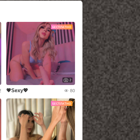
БЕСПЛАТНО
2
💗Sexy💖
2
80
БЕСПЛАТНО