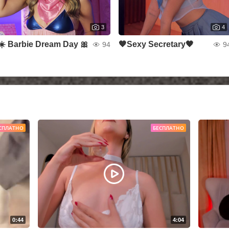
3
4
☀️ Barbie Dream Day 🎀
🧡Sexy Secretary🖤
94
9
СПЛАТНО
БЕСПЛАТНО
0:44
4:04