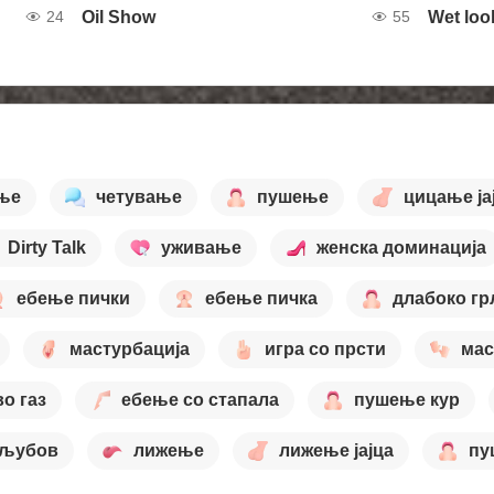
Oil Show
Wet loo
24
55
ње
четување
пушење
цицање ја
Dirty Talk
уживање
женска доминација
ебење пички
ебење пичка
длабоко гр
мастурбација
игра со прсти
мас
о газ
ебење со стапала
пушење кур
 љубов
лижење
лижење јајца
пу