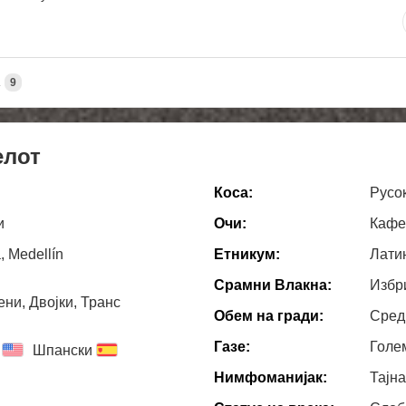
А
9
елот
Коса:
Русо
и
Очи:
Кафе
, Medellín
Етникум:
Лати
Срамни Влакна:
Избр
ни, Двојки, Транс
Обем на гради:
Сред
Газе:
Голе
Шпански
Нимфоманијак:
Тајн