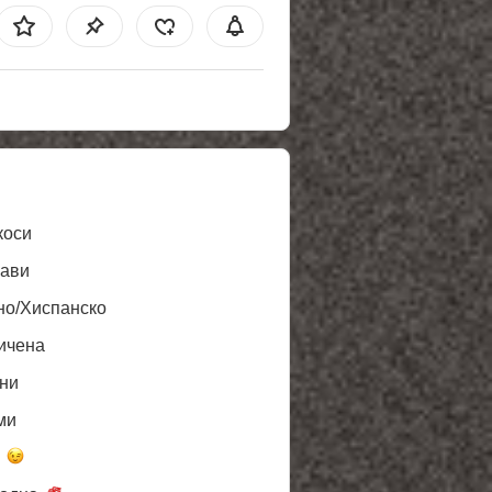
коси
ави
но/Хиспанско
ичена
ни
ми
а