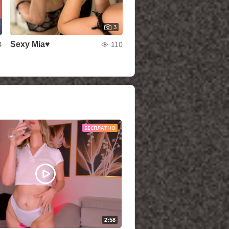
3
Sexy Mia♥
4
110
БЕСПЛАТНО
2:58