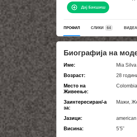
Дај Бакшиш
ПРОФИЛ
СЛИКИ
64
ВИДЕ
Биографија на мод
Име:
Mia Silva
Возраст:
28 годин
Место на
Colombia
Живеење:
Заинтересиран/-а
Мажи, Же
за:
Јазици:
american
Висина:
5'5"