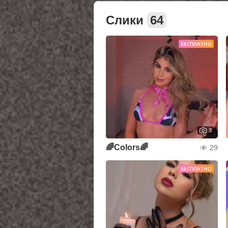
Слики
64
БЕСПЛАТНО
3
🌈Colors🌈
29
БЕСПЛАТНО