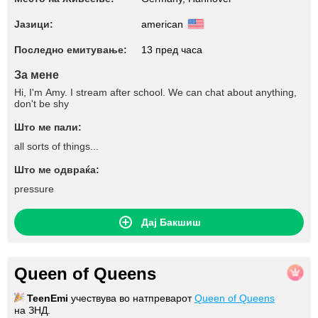
Јазици:
american
Последно емитување:
13 пред часа
За мене
Hi, I'm Amy. I stream after school. We can chat about anything,
don't be shy
Што ме пали:
all sorts of things...
Што ме одвраќа:
pressure
Дај Бакшиш
Queen of Queens
TeenEmi
учествува во натпреварот
Queen of Queens
на ЗНД.