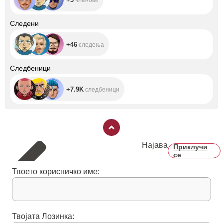
+46
Следени
+46
следења
+7.9K
Следбеници
+7.9K
следбеници
Најава
Приклучи
се
Твоето корисничко име:
Твојата Лозинка: