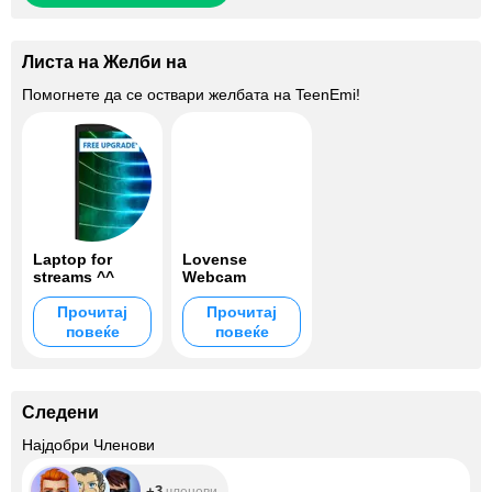
Листа на Желби на
Помогнете да се оствари желбата на
TeenEmi
!
Laptop for
Lovense
streams ^^
Webcam
Прочитај
Прочитај
повеќе
повеќе
Следени
+3
Најдобри Членови
+3
членови