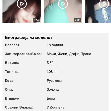
0:57
2:06
1717
3139
sweet dreams are made of this
teasing 2
teasing 3
Биографија на моделот
Возраст:
18 години
Заинтересиран/-а за:
Мажи, Жени, Двојки, Транс
Висина:
5'8"
Тежина:
108 lb
Коса:
Русокоси
Очи:
Зелена
Етникум:
Бела
Срамни Влакна:
Избричена