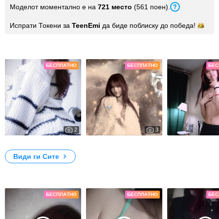
Моделот моментално е на
721 место
(561 поен).
Испрати Токени за
TeenEmi
да биде поблиску до
победа!
Слики
БЕСПЛАТНО
БЕСПЛАТНО
БЕС
2
3
5312
7965
i'm a vampire!!
My Photos
new
Види ги Сите
Видеа
БЕСПЛАТНО
БЕСПЛАТНО
БЕС