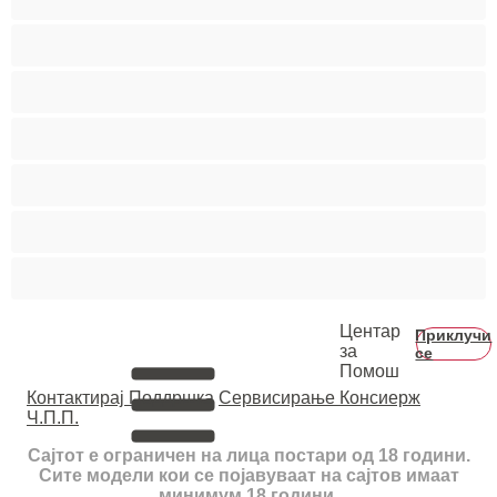
Студентки
Тинејџерки+18
Фетиш
Фрлање Млаз
Црвенокоси
Црнкињи
Центар
Приклучи
за
се
Помош
Контактирај Поддршка
Сервисирање Консиерж
Ч.П.П.
Сајтот е ограничен на лица постари од 18 години.
Сите модели кои се појавуваат на сајтов имаат
минимум 18 години.