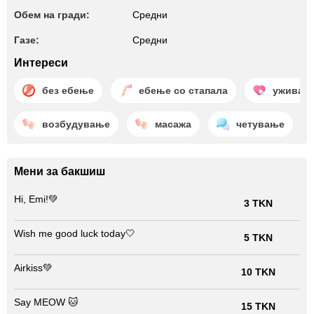
Обем на гради:
Средни
Газе:
Средни
Интереси
без ебење
ебење со стапала
уживањ
возбудување
масажа
четување
Мени за бакшиш
Hi, Emi!💚
3 TKN
Wish me good luck today🤍
5 TKN
Airkiss💚
10 TKN
Say MEOW 🐱
15 TKN