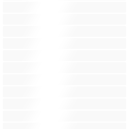
Бондиџ
Бремени
Бринети
Влакнеста пичка
Возрасни
Голем газ
Големи цицки
Групен Секс
Дебелки
Домаќинки
Играчки