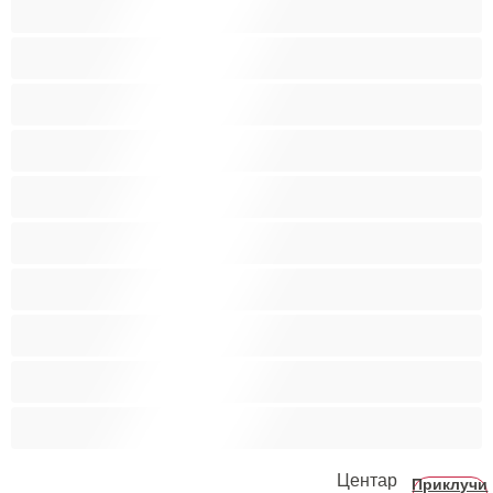
Русокоси
Ситни
Слатки
Средни цицки
Студентки
Тинејџерки+18
Фетиш
Фрлање Млаз
Црвенокоси
Црнкињи
Центар
Приклучи