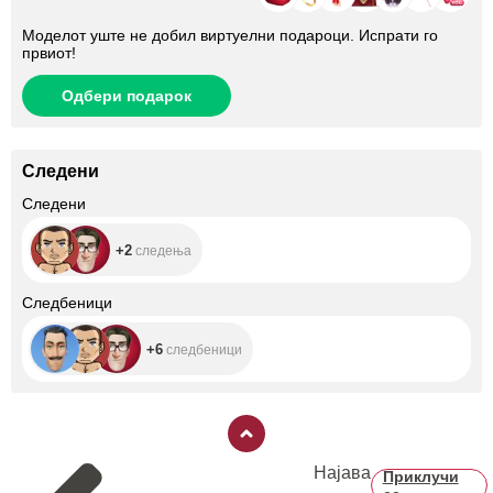
Моделот уште не добил виртуелни подароци. Испрати го
првиот!
Одбери подарок
Следени
+2
Следени
+2
следења
+6
Следбеници
+6
следбеници
Најава
Приклучи