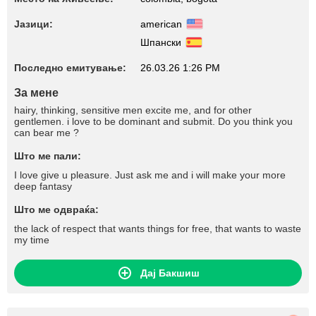
Јазици:
american
Шпански
Последно емитување:
26.03.26 1:26 PM
За мене
hairy, thinking, sensitive men excite me, and for other
gentlemen. i love to be dominant and submit. Do you think you
can bear me ?
Што ме пали:
I love give u pleasure. Just ask me and i will make your more
deep fantasy
Што ме одвраќа:
the lack of respect that wants things for free, that wants to waste
my time
Дај Бакшиш