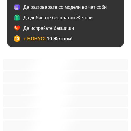
Да разговарате со модели во чат соби
Да добивате бесплатни Жетони
Да испраќате бакшиши
+ БОНУС!
10 Жетони!
BBW
Азијски
Анален
Арапски
Баби
Бели Девојки