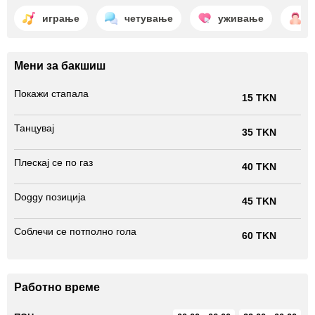
играње
четување
уживање
д
Мени за бакшиш
Покажи стапала
15 TKN
Танцувај
35 TKN
Плескај се по газ
40 TKN
Doggy позиција
45 TKN
Соблечи се потполно гола
60 TKN
Работно време