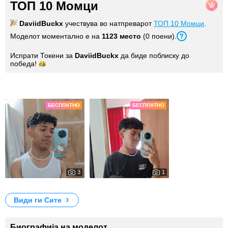
ТОП 10 Момци
DaviidBuckx
учествува во натпреварот
ТОП 10 Момци
.
Моделот моментално е на
1123 место
(0 поени).
Испрати Токени за
DaviidBuckx
да биде поблиску до
победа!
Слики
БЕСПЛАТНО
БЕСПЛАТНО
3
1
70
63
DaviidBuckx_
My Photos
Види ги Сите
Биографија на моделот