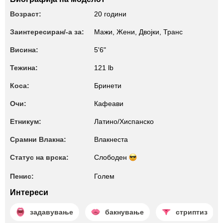
Возраст:
20 години
Заинтересиран/-а за:
Мажи, Жени, Двојки, Транс
Висина:
5'6"
Тежина:
121 lb
Коса:
Бринети
Очи:
Кафеави
Етникум:
Латино/Хиспанско
Срамни Влакна:
Влакнеста
Статус на врска:
Слободен
Пенис:
Голем
Интереси
задавување
бакнување
стриптиз