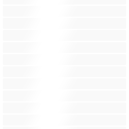
Избричена пичка
Индиски
Латина
Лезбејки
Мали цицки
Мускулни
Најдобро за привати
Огромни Цицки
Порно Sвезди
Пушење